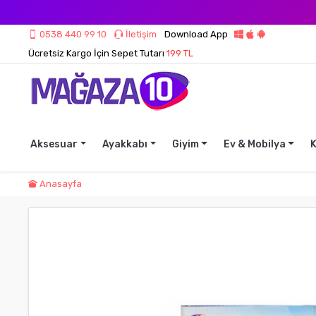
0538 440 99 10
İletişim
Download App
Ücretsiz Kargo İçin Sepet Tutarı
199 TL
Aksesuar
Ayakkabı
Giyim
Ev & Mobilya
K
Anasayfa