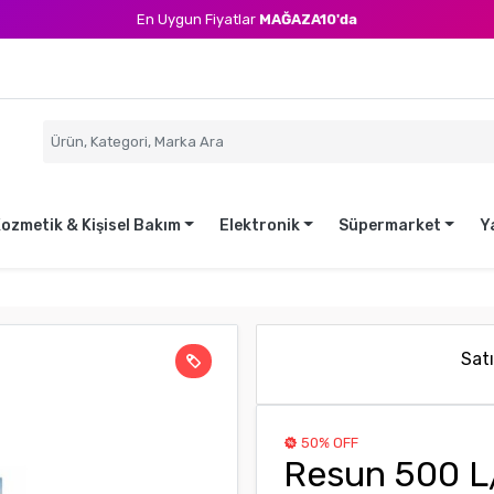
En Uygun Fiyatlar
MAĞAZA10'da
ozmetik & Kişisel Bakım
Elektronik
Süpermarket
Y
Satı
50% OFF
Resun 500 L/