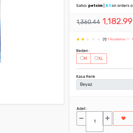
Satıcı:
petcim
|
8.1
on orders 
1,182.9
1,360.44
(1)
1 İnceleme
Y
Beden :
M
XL
Kasa Renk
Adet :