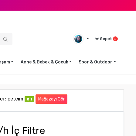
Sepet
5
aşam
Anne & Bebek & Çocuk
Spor & Outdoor
cı : petcim
Mağazayı Gör
8.1
h İç Filtre