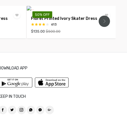
50% OFF
ress
Floret Printed Ivory Skater Dress
613
$135.00
$500.00
DOWNLOAD APP
KEEP IN TOUCH