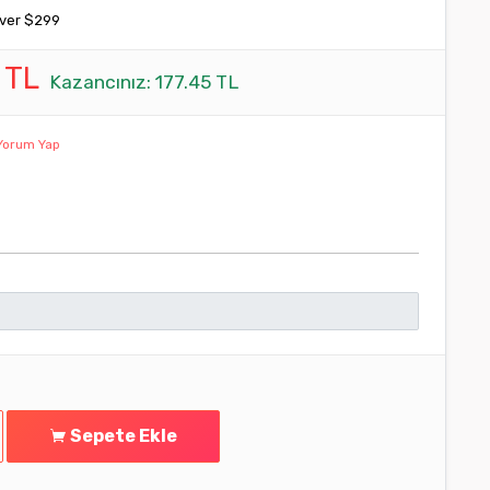
over $299
9 TL
Kazancınız: 177.45 TL
orum Yap
Sepete Ekle