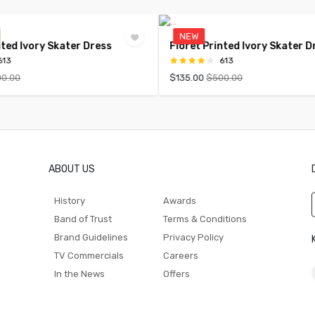
NEW
nted Ivory Skater Dress
Floret Printed Ivory Skater D
613
613
0.00
$135.00
$500.00
ABOUT US
History
Awards
Band of Trust
Terms & Conditions
Brand Guidelines
Privacy Policy
TV Commercials
Careers
In the News
Offers