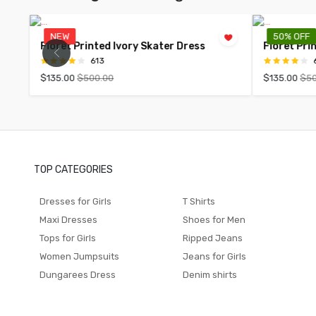
NEW
50% OFF
Floret Printed Ivory Skater Dress
Floret Pri
613
$135.00
$500.00
$135.00
$50
TOP CATEGORIES
Dresses for Girls
T Shirts
Maxi Dresses
Shoes for Men
Tops for Girls
Ripped Jeans
Women Jumpsuits
Jeans for Girls
Dungarees Dress
Denim shirts